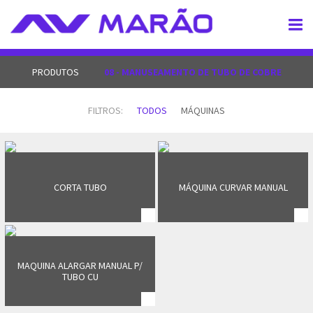
EMPRESA
PRODUTOS
08 - MANUSEAMENTO DE TUBO DE COBRE
PRODUTOS
FILTROS:
TODOS
MÁQUINAS
INFORMAÇÕES GERAIS
PT
EN
CORTA TUBO
MÁQUINA CURVAR MANUAL
MAQUINA ALARGAR MANUAL P/
TUBO CU